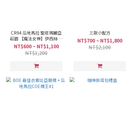
CR94 瓜地馬拉 聖塔瑪麗亞
三款小配方
莊園 【魔法女神】伊西絲 威
NT$700 ~ NT$1,800
尼斯種 淺焙 花蜜浸泡日曬
NT$600 ~ NT$1,100
NT$2,100
NT$1,200