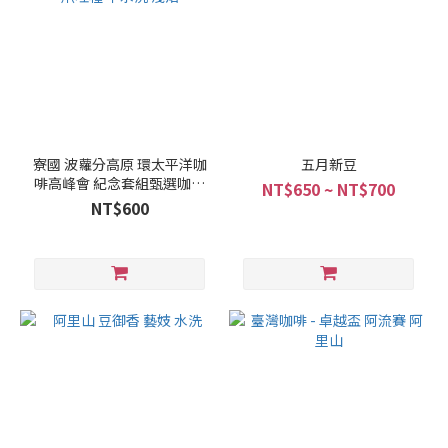
寮國 波蘿分高原 環太平洋咖
五月新豆
啡高峰會 紀念套組甄選咖啡
NT$650 ~ NT$700
批次 爪哇種 半水洗 淺焙
NT$600