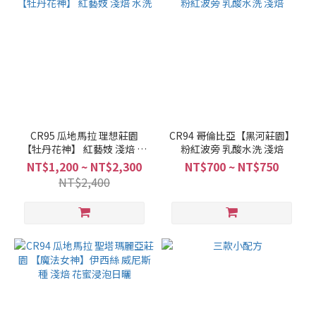
CR95 瓜地馬拉 理想莊園
CR94 哥倫比亞【黑河莊園】
【牡丹花神】 紅藝妓 淺焙 水
粉紅波旁 乳酸水洗 淺焙
洗
NT$1,200 ~ NT$2,300
NT$700 ~ NT$750
NT$2,400