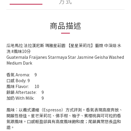
方式
商品描述
瓜地馬拉 法拉漢尼斯 瑪雅星莊園 【星星茉莉花】藝妓 中深焙 水
洗 #風味10分
Guatemala Fraijanes Starmaya Star Jasmine Geisha Washed
Medium Dark
香氣 Aroma:
9
口感 Body:
9
風味 Flavor:
10
餘韻 Aftertaste:
9
加奶 With Milk:
9
風味：以義式濃縮（Espresso）方式評測。香氣表現高度奔放、
開展性極佳。星芒茉莉花、佛手柑、柚子、賓櫻桃與可可粒的香
氣跟風味。口感輕盈卻具有高度風味飽和度；尾韻異常悠長且和
諧。