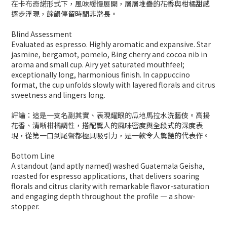
在卡布奇諾形式下，風味緩慢展開，層層堆疊的花香與柑橘甜感
逐步浮現，餘韻停留時間非常長。
Blind Assessment
Evaluated as espresso. Highly aromatic and expansive. Star
jasmine, bergamot, pomelo, Bing cherry and cocoa nib in
aroma and small cup. Airy yet saturated mouthfeel;
exceptionally long, harmonious finish. In cappuccino
format, the cup unfolds slowly with layered florals and citrus
sweetness and lingers long.
評論：這是一支名副其實、表現耀眼的瓜地馬拉水洗藝伎。高揚
花香、清晰柑橘調性，搭配驚人的風味密度與全段式的深度表
現，從第一口到尾聲都極具吸引力，是一款令人驚艷的代表作。
Bottom Line
A standout (and aptly named) washed Guatemala Geisha,
roasted for espresso applications, that delivers soaring
florals and citrus clarity with remarkable flavor-saturation
and engaging depth throughout the profile — a show-
stopper.