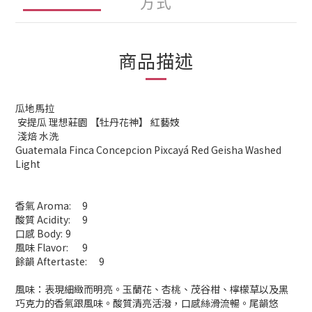
方式
商品描述
瓜地馬拉
安提瓜 理想莊園 【牡丹花神】 紅藝妓
淺焙 水洗
Guatemala Finca Concepcion Pixcayá Red Geisha Washed
Light
香氣 Aroma:
9
酸質 Acidity:
9
口感 Body:
9
風味 Flavor:
9
餘韻 Aftertaste:
9
風味：表現細緻而明亮。玉蘭花、杏桃、茂谷柑、檸檬草以及黑
巧克力的香氣跟風味。酸質清亮活潑，口感絲滑流暢。尾韻悠